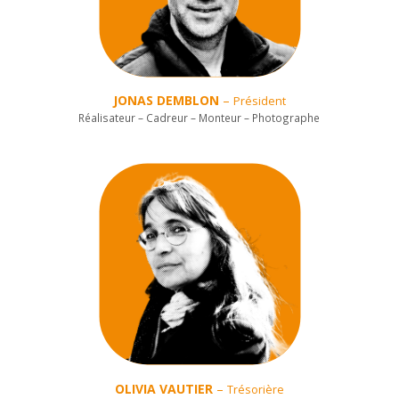
JONAS DEMBLON
–
Président
Réalisateur – Cadreur – Monteur – Photographe
OLIVIA VAUTIER
–
Trésorière